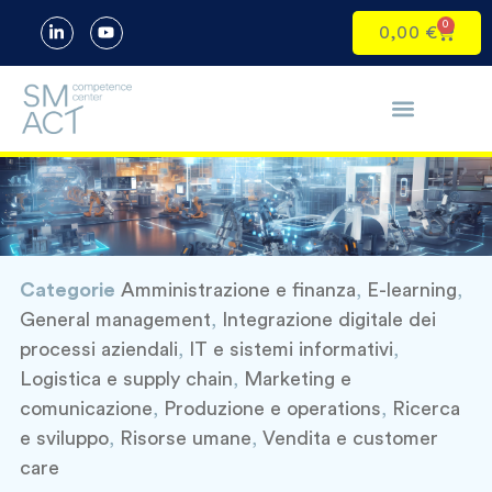
0
0,00
€
Categorie
Amministrazione e finanza
,
E-learning
,
General management
,
Integrazione digitale dei
processi aziendali
,
IT e sistemi informativi
,
Logistica e supply chain
,
Marketing e
comunicazione
,
Produzione e operations
,
Ricerca
e sviluppo
,
Risorse umane
,
Vendita e customer
care