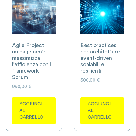
Agile Project
Best practices
management:
per architetture
massimizza
event-driven
l’efficienza con il
scalabili e
framework
resilienti
Scrum
300,00
€
990,00
€
AGGIUNGI
AGGIUNGI
AL
AL
CARRELLO
CARRELLO