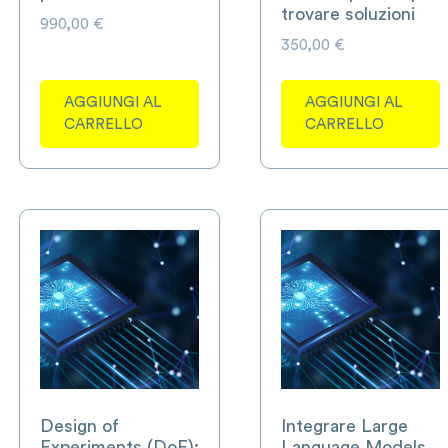
trovare soluzioni
990,00
€
350,00
€
AGGIUNGI AL
AGGIUNGI AL
CARRELLO
CARRELLO
Design of
Integrare Large
Experiments (DoE):
Language Models